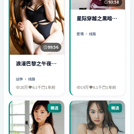
93:58
星际穿越之黑暗秘
密
爱情
· 线路
99:56
浪漫巴黎之午夜惊
魂
战争
· 线路
20万
6.1千
1年前
19万
6.1千
1年前
精选
精选