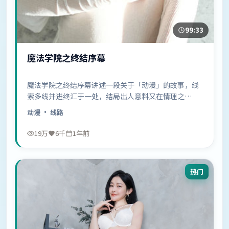
99:33
魔法学院之终结序幕
魔法学院之终结序幕讲述一段关于「动漫」的故事，线
索多线并进终汇于一处，结局出人意料又在情理之
中……
动漫
· 线路
19万
6千
1年前
热门