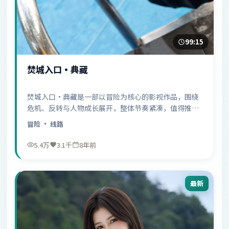
99:15
焚城入口·典藏
焚城入口·典藏是一部以冒险为核心的影视作品，围绕
危机、反转与人物成长展开，整体节奏紧凑，值得推荐
观看。
冒险
· 线路
5.4万
3.1千
8年前
最新