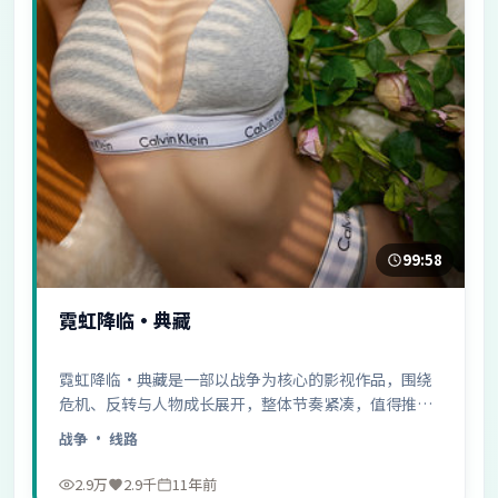
99:58
霓虹降临·典藏
霓虹降临·典藏是一部以战争为核心的影视作品，围绕
危机、反转与人物成长展开，整体节奏紧凑，值得推荐
观看。
战争
· 线路
2.9万
2.9千
11年前