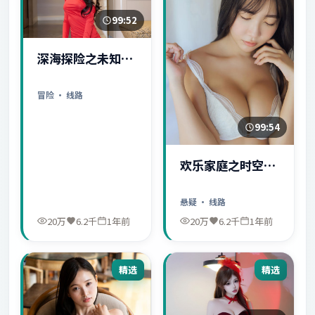
99:52
深海探险之未知世
界
冒险
· 线路
99:54
欢乐家庭之时空守
护者
悬疑
· 线路
20万
6.2千
1年前
20万
6.2千
1年前
精选
精选