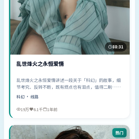
88:31
乱世烽火之永恒爱情
乱世烽火之永恒爱情讲述一段关于「科幻」的故事，细
节考究、反转不断，既有燃点也有泪点，值得二刷……
科幻
· 线路
19万
6.1千
1年前
热门