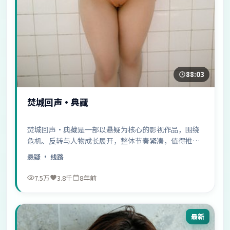
88:03
焚城回声·典藏
焚城回声·典藏是一部以悬疑为核心的影视作品，围绕
危机、反转与人物成长展开，整体节奏紧凑，值得推荐
观看。
悬疑
· 线路
7.5万
3.8千
8年前
最新