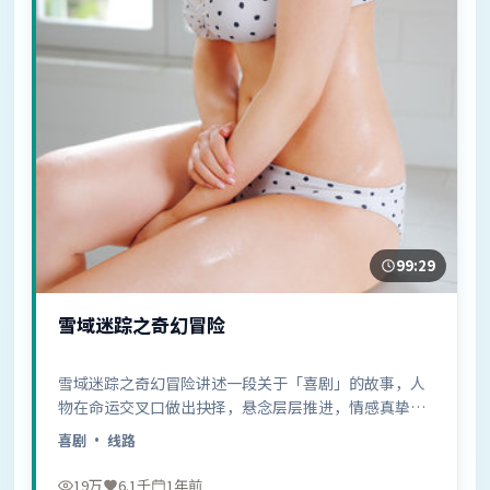
99:29
雪域迷踪之奇幻冒险
雪域迷踪之奇幻冒险讲述一段关于「喜剧」的故事，人
物在命运交叉口做出抉择，悬念层层推进，情感真挚动
人……
喜剧
· 线路
19万
6.1千
1年前