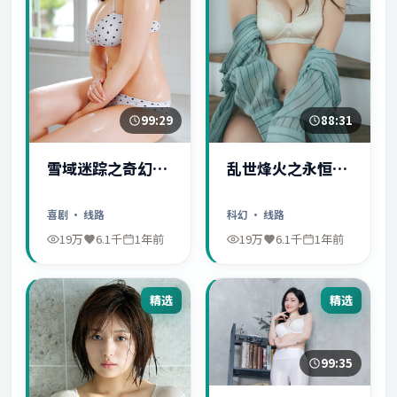
99:29
88:31
雪域迷踪之奇幻冒
乱世烽火之永恒爱
险
情
喜剧
· 线路
科幻
· 线路
19万
6.1千
1年前
19万
6.1千
1年前
精选
精选
99:35