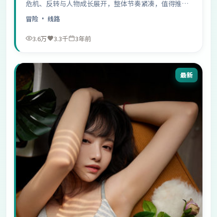
危机、反转与人物成长展开，整体节奏紧凑，值得推荐
观看。
冒险
· 线路
3.6万
3.3千
3年前
最新