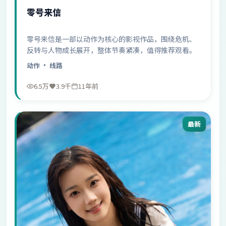
零号来信
零号来信是一部以动作为核心的影视作品，围绕危机、
反转与人物成长展开，整体节奏紧凑，值得推荐观看。
动作
· 线路
6.5万
3.9千
11年前
最新