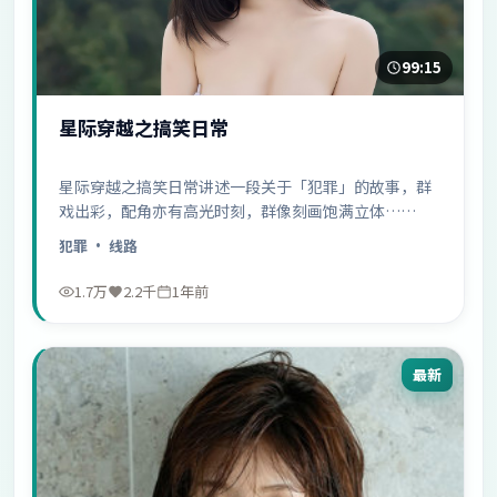
99:15
星际穿越之搞笑日常
星际穿越之搞笑日常讲述一段关于「犯罪」的故事，群
戏出彩，配角亦有高光时刻，群像刻画饱满立体……
犯罪
· 线路
1.7万
2.2千
1年前
最新