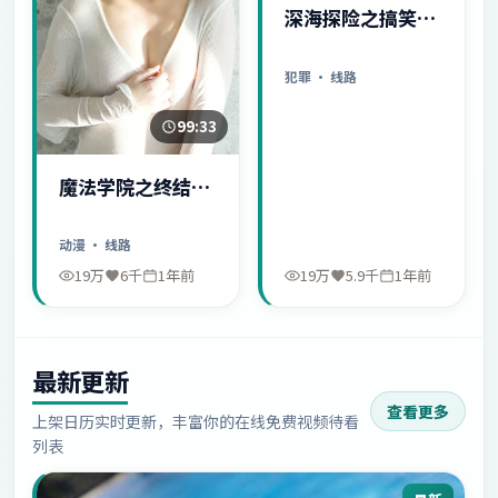
深海探险之搞笑日
常
犯罪
· 线路
99:33
魔法学院之终结序
幕
动漫
· 线路
19万
6千
1年前
19万
5.9千
1年前
最新更新
查看更多
上架日历实时更新，丰富你的在线免费视频待看
列表